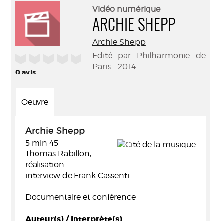
(Nouve
par
Vidéo numérique
fenêtr
mail
ARCHIE SHEPP
Archie Shepp
Edité par Philharmonie de
/5
Paris - 2014
0
avis
Oeuvre
Archie Shepp
5 min 45
Thomas Rabillon,
réalisation
interview de Frank Cassenti
Documentaire et conférence
Auteur(s) / Interprète(s)