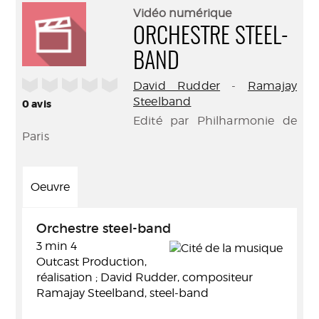
(Nouve
par
Vidéo numérique
fenêtr
mail
ORCHESTRE STEEL-
BAND
/5
David Rudder
-
Ramajay
Steelband
0
avis
Edité par Philharmonie de
Paris
Oeuvre
Orchestre steel-band
3 min 4
Outcast Production,
réalisation ; David Rudder, compositeur
Ramajay Steelband, steel-band