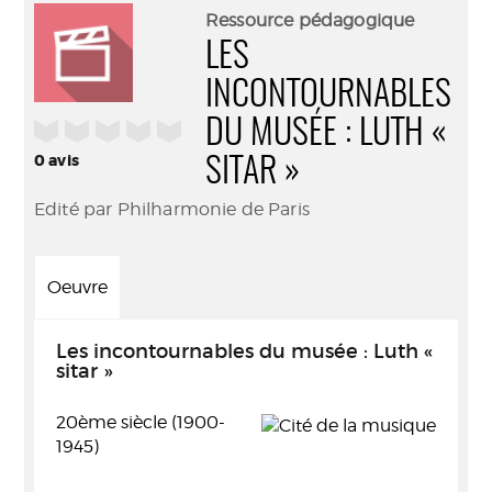
(Nouve
par
Ressource pédagogique
fenêtr
mail
LES
INCONTOURNABLES
/5
DU MUSÉE : LUTH «
0
avis
SITAR »
Edité par Philharmonie de Paris
Oeuvre
Les incontournables du musée : Luth «
sitar »
20ème siècle (1900-
1945)