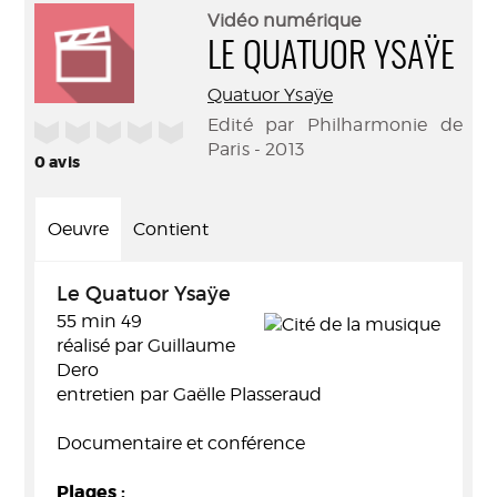
(Nouve
par
Vidéo numérique
fenêtr
mail
LE QUATUOR YSAŸE
Quatuor Ysaÿe
Edité par Philharmonie de
/5
Paris - 2013
0
avis
Oeuvre
Contient
Le Quatuor Ysaÿe
55 min 49
réalisé par Guillaume
Dero
entretien par Gaëlle Plasseraud
Documentaire et conférence
Plages :