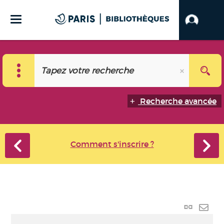
Recherche avancée
Comment s'inscrire ?
Lien
perma
Envo