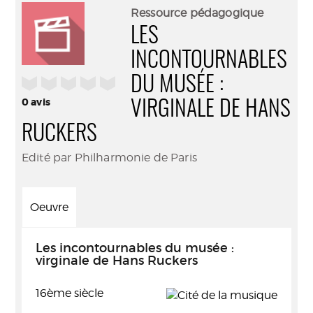
(Nouve
par
Ressource pédagogique
fenêtr
mail
LES
INCONTOURNABLES
/5
DU MUSÉE :
0
avis
VIRGINALE DE HANS
RUCKERS
Edité par Philharmonie de Paris
Oeuvre
Les incontournables du musée :
virginale de Hans Ruckers
16ème siècle