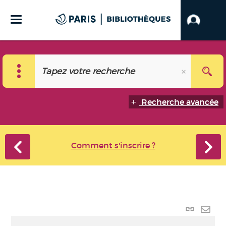
Recherche avancée
Comment s'inscrire ?
Lien
perma
Envo