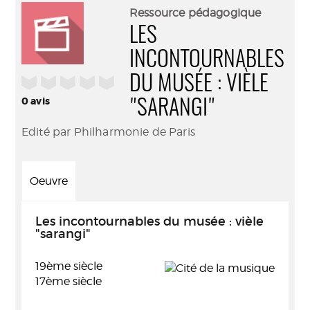
(Nouve
par
Ressource pédagogique
fenêtr
mail
LES
INCONTOURNABLES
/5
DU MUSÉE : VIÈLE
0
avis
"SARANGI"
Edité par Philharmonie de Paris
Oeuvre
Les incontournables du musée : vièle
"sarangi"
19ème siècle
17ème siècle