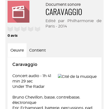
(Nouve
par
Document sonore
fenêtr
mail
CARAVAGGIO
Edité par Philharmonie de
Paris - 2014
/5
0
avis
Oeuvre
Contient
Caravaggio
Concert audio - 1h 41
min 29 sec
Under The Radar
Bruno Chevillon, basse, contrebasse,
électronique
Eric Echampard, batterie, percussions, pad