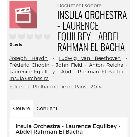
(Nouve
par
Document sonore
fenêtr
mail
INSULA ORCHESTRA
- LAURENCE
/5
EQUILBEY - ABDEL
0
avis
RAHMAN EL BACHA
Joseph Haydn
-
Ludwig van Beethoven
-
Frédéric Chopin
-
John Field
-
Anton Reicha
-
Laurence Equilbey
-
Abdel Rahman El Bacha
-
Insula Orchestra
Edité par Philharmonie de Paris - 2014
Oeuvre
Contient
Insula Orchestra - Laurence Equilbey -
Abdel Rahman El Bacha