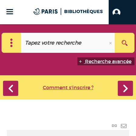
Recherche avancée
Comment s'inscrire ?
Lien
perma
Envo