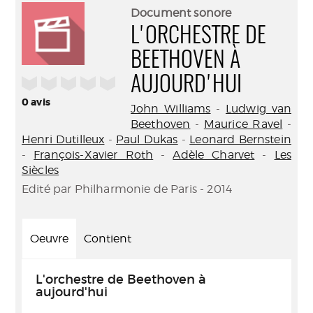
(Nouve
par
Document sonore
fenêtr
mail
L'ORCHESTRE DE
BEETHOVEN À
/5
AUJOURD'HUI
0
avis
John Williams
-
Ludwig van
Beethoven
-
Maurice Ravel
-
Henri Dutilleux
-
Paul Dukas
-
Leonard Bernstein
-
François-Xavier Roth
-
Adèle Charvet
-
Les
Siècles
Edité par Philharmonie de Paris - 2014
Oeuvre
Contient
L'orchestre de Beethoven à
aujourd'hui