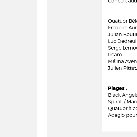
Concert audi
Quatuor Bél
Frédéric Aur
Julian Boutin
Luc Dedreuil
Serge Lemout
Ircam
Mélina Aven
Julien Pitte
Plages :
Black Angel
Spirali / Ma
Quatuor à c
Adagio pour