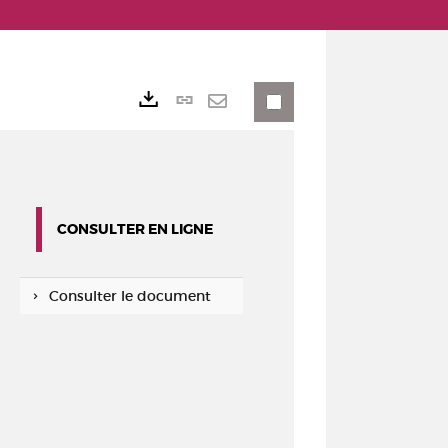
Lien
Exports
permanent
Envoyer
(Nouvelle
par
fenêtre)
mail
CONSULTER EN LIGNE
Consulter le document