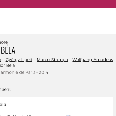
nore
 BÉLA
b
-
György Ligeti
-
Marco Stroppa
-
Wolfgang Amadeus
or Béla
harmonie de Paris - 2014
tient
éla