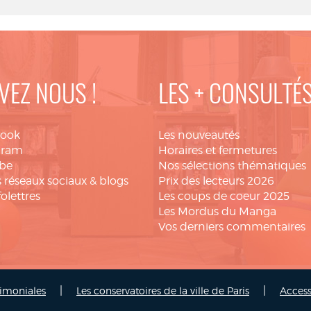
VEZ NOUS !
LES + CONSULTÉ
book
Les nouveautés
gram
Horaires et fermetures
be
Nos sélections thématiques
 réseaux sociaux & blogs
Prix des lecteurs 2026
folettres
Les coups de coeur 2025
Les Mordus du Manga
Vos derniers commentaires
|
|
rimoniales
Les conservatoires de la ville de Paris
Access