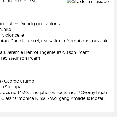
o - 1h 14 min 13 sec
a
ier, Julien Dieudegard, violons
, alto
, violoncelle
on, Carlo Laurenzi, réalisation informatique musicale
ati, Jérémie Henrot, ingénieurs du son Ircam
t, régisseur son Ircam
s / George Crumb
rco Stroppa
ordes no 1 "Métamorphoses nocturnes" / György Ligeti
 Glassharmonica K. 356 / Wolfgang Amadeus Mozart