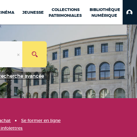
COLLECTIONS
BIBLIOTHÈQUE
CINÉMA
JEUNESSE
PATRIMONIALES
NUMÉRIQUE
Recherche avancée
achat
Se former en ligne
infolettres