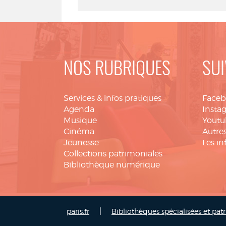
NOS RUBRIQUES
SUI
Services & infos pratiques
Face
Agenda
Insta
Musique
Youtu
Cinéma
Autres
Jeunesse
Les in
Collections patrimoniales
Bibliothèque numérique
|
paris.fr
Bibliothèques spécialisées et pat