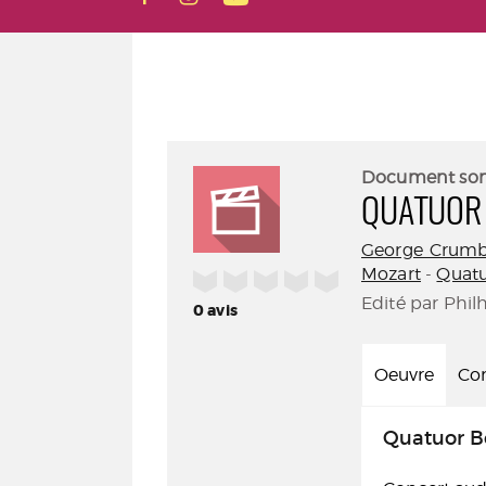
Document so
QUATUOR
George Crum
Mozart
-
Quatu
/5
Edité par Phil
0
avis
Oeuvre
Con
Quatuor B