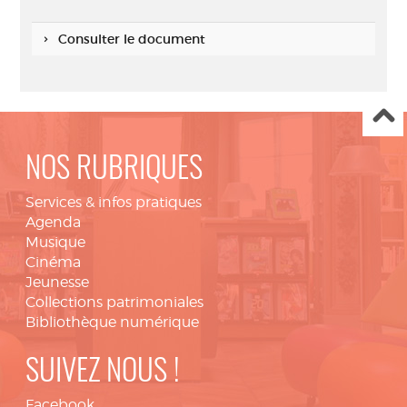
Consulter le document
NOS RUBRIQUES
Services & infos pratiques
Agenda
Musique
Cinéma
Jeunesse
Collections patrimoniales
Bibliothèque numérique
SUIVEZ NOUS !
Facebook