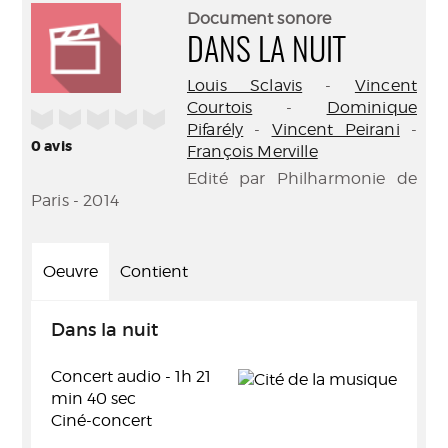
(Nouve
par
Document sonore
fenêtr
mail
DANS LA NUIT
Louis Sclavis
-
Vincent
Courtois
-
Dominique
/5
Pifarély
-
Vincent Peirani
-
0
avis
François Merville
Edité par Philharmonie de
Paris - 2014
Oeuvre
Contient
Dans la nuit
Concert audio - 1h 21
min 40 sec
Ciné-concert