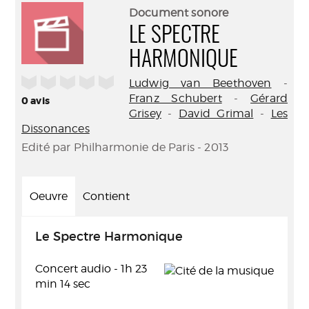
(Nouve
par
Document sonore
fenêtr
mail
LE SPECTRE
HARMONIQUE
/5
Ludwig van Beethoven
-
Franz Schubert
-
Gérard
0
avis
Grisey
-
David Grimal
-
Les
Dissonances
Edité par Philharmonie de Paris - 2013
Oeuvre
Contient
Le Spectre Harmonique
Concert audio - 1h 23
min 14 sec