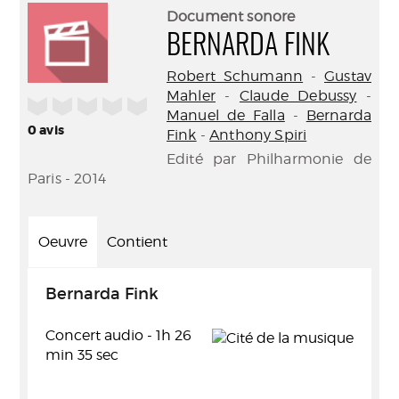
(Nouve
par
Document sonore
fenêtr
mail
BERNARDA FINK
Robert Schumann
-
Gustav
Mahler
-
Claude Debussy
-
/5
Manuel de Falla
-
Bernarda
0
avis
Fink
-
Anthony Spiri
Edité par Philharmonie de
Paris - 2014
Oeuvre
Contient
Bernarda Fink
Concert audio - 1h 26
min 35 sec