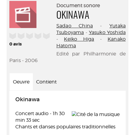
(Nouve
par
Document sonore
fenêtr
mail
OKINAWA
Sadao China
-
Yutaka
Tsuboyama
-
Yasuko Yoshida
/5
-
Keiko Higa
-
Kanako
0
avis
Hatoma
Edité par Philharmonie de
Paris - 2006
Oeuvre
Contient
Okinawa
Concert audio - 1h 30
min 33 sec
Chants et danses populaires traditionnelles