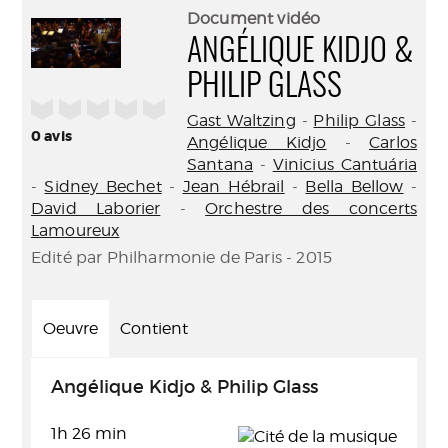
(Nouve
par
Document vidéo
fenêtr
mail
ANGÉLIQUE KIDJO &
PHILIP GLASS
/5
Gast Waltzing
-
Philip Glass
-
0
avis
Angélique Kidjo
-
Carlos
Santana
-
Vinicius Cantuária
-
Sidney Bechet
-
Jean Hébrail
-
Bella Bellow
-
David Laborier
-
Orchestre des concerts
Lamoureux
Edité par Philharmonie de Paris - 2015
Oeuvre
Contient
Angélique Kidjo & Philip Glass
1h 26 min