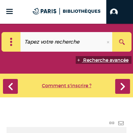
Recherche avancée
Comment s'inscrire ?
Lien
perma
Envo