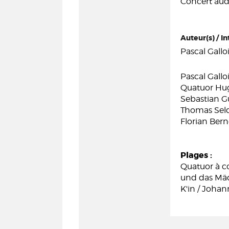
Concert aud
Auteur(s) / In
Pascal Gallo
Pascal Gallo
Quatuor Hu
Sebastian Gü
Thomas Seldi
Florian Bern
Plages :
Quatuor à co
und das Mäd
K'in / Joha