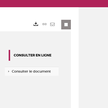
Lien
Exports
permanent
Envoyer
(Nouvelle
par
fenêtre)
mail
CONSULTER EN LIGNE
Consulter le document