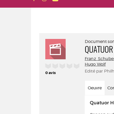
Document so
QUATUOR
Franz Schube
Hugo Wolf
/5
Edité par Phil
0
avis
Oeuvre
Con
Quatuor H