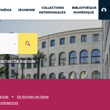
COLLECTIONS
BIBLIOTHÈQUE
CINÉMA
JEUNESSE
PATRIMONIALES
NUMÉRIQUE
Recherche avancée
achat
Se former en ligne
infolettres