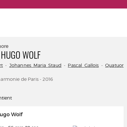
nore
 HUGO WOLF
rt
-
Johannes Maria Staud
-
Pascal Gallois
-
Quatuor
harmonie de Paris - 2016
tient
ugo Wolf