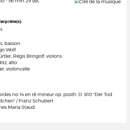
io - 56 min 29 sec
terprète(s)
is
is, basson
go Wolf
rtler, Régis Bringolf, violons
tz, alto
er, violoncelle
rdes no 14 en ré mineur op. posth. D. 810 "Der Tod
chen" / Franz Schubert
nnes Maria Staud