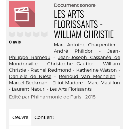
(Nouve
par
Document sonore
fenêtr
mail
LES ARTS
FLORISSANTS -
/5
WILLIAM CHRISTIE
0
avis
Marc-Antoine Charpentier
-
André Philidor
-
Jean-
Philippe Rameau
-
Jean-Joseph Cassanéa de
Mondonville
-
Christophe Gautier
-
William
Christie
-
Rachel Redmond
-
Katherine Watson
-
Danielle de Niese
-
Reinoud Van Mechelen
-
Marcel Beekman
-
Elliot Madore
-
Marc Mauillon
-
Laurent Naouri
-
Les Arts Florissants
Edité par Philharmonie de Paris - 2015
Oeuvre
Contient