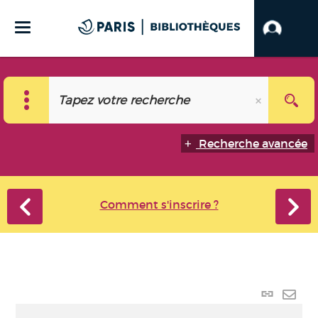
Recherche avancée
Comment s'inscrire ?
Lien
perma
Envo