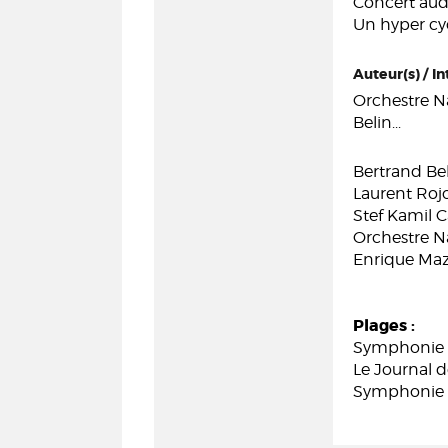
Concert audi
Un hyper cyc
Auteur(s) / In
Orchestre Na
Belin...
Bertrand Bel
Laurent Rojol
Stef Kamil C
Orchestre Na
Enrique Mazz
Plages :
Symphonie no
Le Journal d
Symphonie no