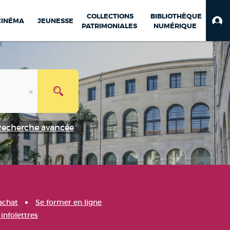
COLLECTIONS
BIBLIOTHÈQUE
CINÉMA
JEUNESSE
PATRIMONIALES
NUMÉRIQUE
Recherche avancée
achat
Se former en ligne
infolettres