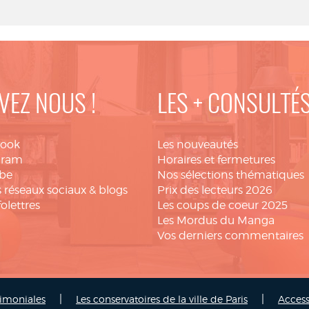
VEZ NOUS !
LES + CONSULTÉ
book
Les nouveautés
gram
Horaires et fermetures
be
Nos sélections thématiques
 réseaux sociaux & blogs
Prix des lecteurs 2026
folettres
Les coups de coeur 2025
Les Mordus du Manga
Vos derniers commentaires
|
|
rimoniales
Les conservatoires de la ville de Paris
Access