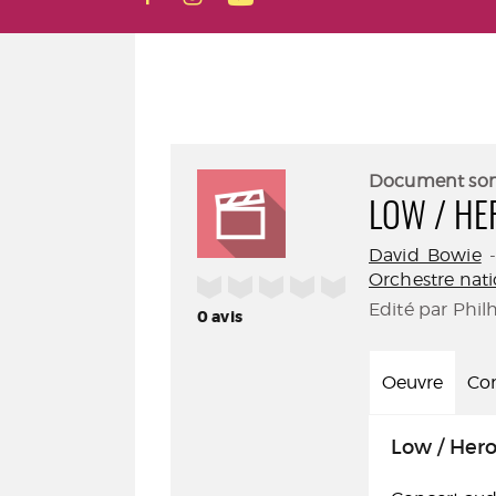
Document so
LOW / HE
David Bowie
Orchestre nati
/5
Edité par Phil
0
avis
Oeuvre
Con
Low / Her