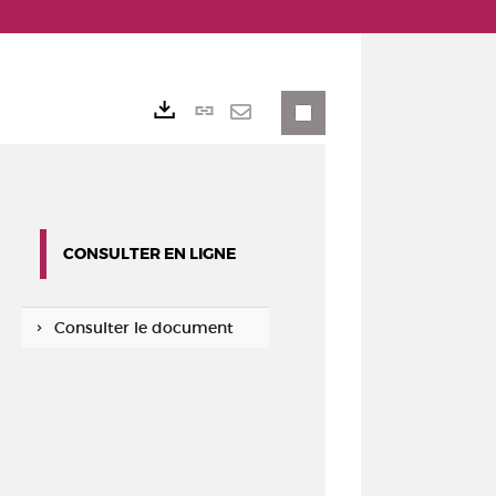
Lien
Exports
permanent
Envoyer
(Nouvelle
par
fenêtre)
mail
CONSULTER EN LIGNE
Consulter le document