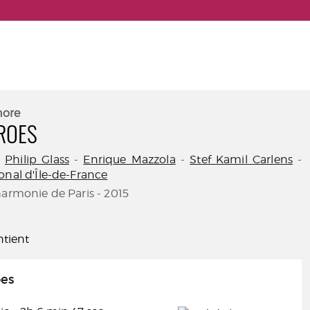
nore
ROES
-
Philip Glass
-
Enrique Mazzola
-
Stef Kamil Carlens
-
onal d'Île-de-France
harmonie de Paris - 2015
tient
oes