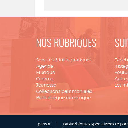
NOS RUBRIQUES
SUI
Services & infos pratiques
Face
Agenda
Insta
Musique
Youtu
Cinéma
Autres
Jeunesse
Les in
Collections patrimoniales
Bibliothèque numérique
|
paris.fr
Bibliothèques spécialisées et pat