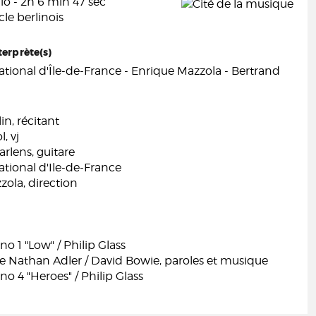
o - 2h 6 min 47 sec
le berlinois
terprète(s)
tional d'Île-de-France - Enrique Mazzola - Bertrand
in, récitant
, vj
arlens, guitare
tional d'Ile-de-France
ola, direction
 1 "Low" / Philip Glass
e Nathan Adler / David Bowie, paroles et musique
 4 "Heroes" / Philip Glass