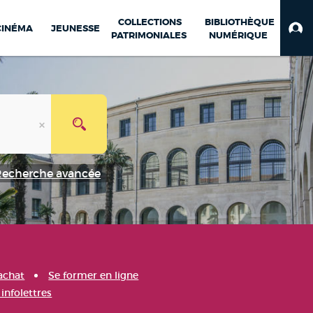
COLLECTIONS
BIBLIOTHÈQUE
CINÉMA
JEUNESSE
PATRIMONIALES
NUMÉRIQUE
Recherche avancée
achat
Se former en ligne
infolettres