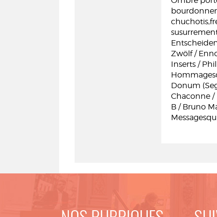
Ombre porté
bourdonneme
chuchotis,fr
susurrement
Entscheiden
Zwölf / Enn
Inserts / Phi
Hommagesqui
Donum (Segu
Chaconne / 
B / Bruno M
Messagesquis