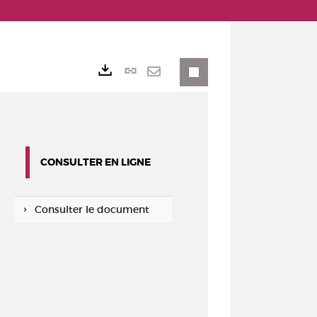
Lien
Exports
permanent
Envoyer
(Nouvelle
par
fenêtre)
mail
CONSULTER EN LIGNE
Consulter le document