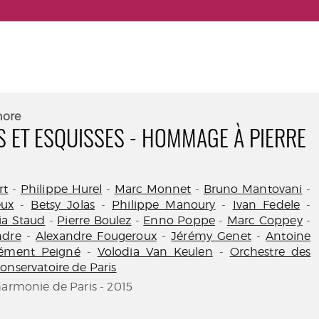
nore
 ET ESQUISSES - HOMMAGE À PIERRE
rt
-
Philippe Hurel
-
Marc Monnet
-
Bruno Mantovani
-
eux
-
Betsy Jolas
-
Philippe Manoury
-
Ivan Fedele
-
ia Staud
-
Pierre Boulez
-
Enno Poppe
-
Marc Coppey
-
ndre
-
Alexandre Fougeroux
-
Jérémy Genet
-
Antoine
ément Peigné
-
Volodia Van Keulen
-
Orchestre des
onservatoire de Paris
harmonie de Paris - 2015