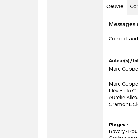
Oeuvre
Con
Messages 
Concert audi
Auteur(s) / In
Marc Coppey 
Marc Coppey
Elèves du Co
Aurélie All
Gramont, Cl
Plages :
Ravery : Pour