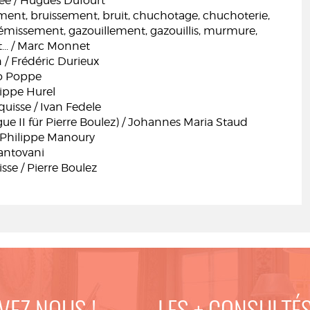
e / Hugues Dufourt
nt, bruissement, bruit, chuchotage, chuchoterie,
émissement, gazouillement, gazouillis, murmure,
... / Marc Monnet
 / Frédéric Durieux
o Poppe
lippe Hurel
sse / Ivan Fedele
e II für Pierre Boulez) / Johannes Maria Staud
Philippe Manoury
antovani
se / Pierre Boulez