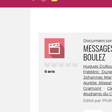
Document so
MESSAGES
BOULEZ
/5
Hugues Dufou
0
avis
Frédéric Duri
Johannes Mar
Aurélie Allexa
Gramont
-
Cl
étudiants du C
Edité par Phil