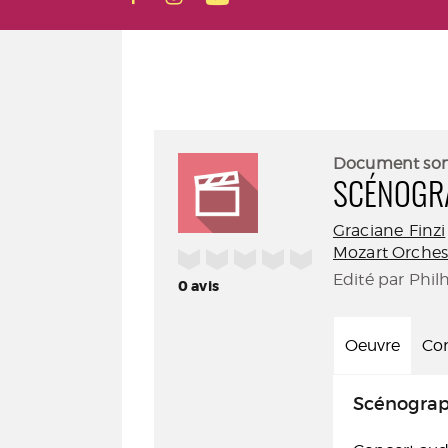
Document so
SCÉNOGR
Graciane Finzi
Mozart Orches
/5
Edité par Phil
0
avis
Oeuvre
Con
Scénograp