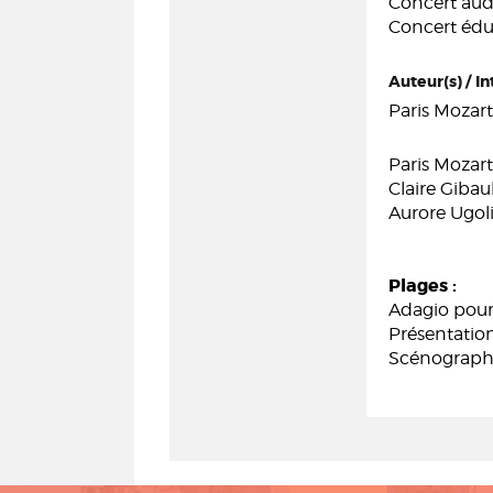
Concert audi
Concert édu
Auteur(s) / In
Paris Mozar
Paris Mozar
Claire Gibaul
Aurore Ugoli
Plages :
Adagio pour 
Présentation
Scénographi