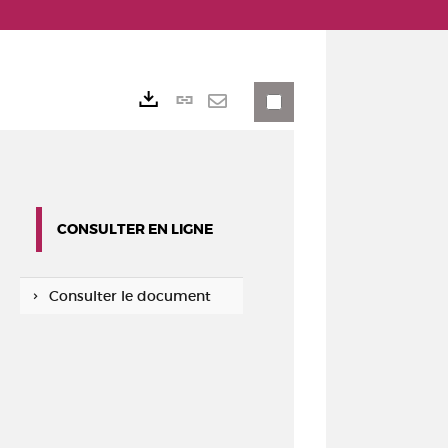
Lien
Exports
permanent
Envoyer
(Nouvelle
par
fenêtre)
mail
CONSULTER EN LIGNE
Consulter le document