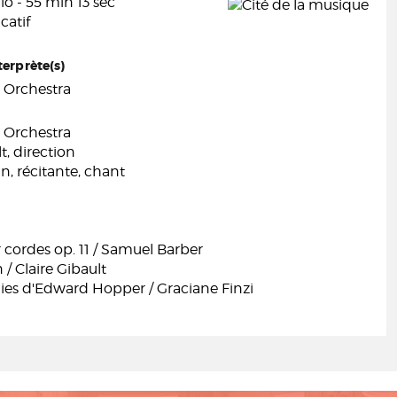
o - 55 min 13 sec
catif
terprète(s)
t Orchestra
t Orchestra
t, direction
n, récitante, chant
cordes op. 11 / Samuel Barber
 / Claire Gibault
es d'Edward Hopper / Graciane Finzi