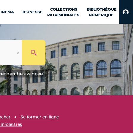
COLLECTIONS
BIBLIOTHÈQUE
CINÉMA
JEUNESSE
PATRIMONIALES
NUMÉRIQUE
Recherche avancée
achat
Se former en ligne
infolettres