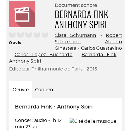
(Nouve
par
Document sonore
fenêtr
mail
BERNARDA FINK -
ANTHONY SPIRI
/5
Clara Schumann
-
Robert
Schumann
-
Alberto
0
avis
Ginastera
-
Carlos Guastavino
-
Carlos López Buchardo
-
Bernarda Fink
-
Anthony Spiri
Edité par Philharmonie de Paris - 2015
Oeuvre
Contient
Bernarda Fink - Anthony Spiri
Concert audio - 1h 12
min 23 sec