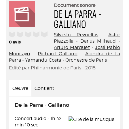
(Nouve
par
Document sonore
fenêtr
mail
DE LA PARRA -
GALLIANO
/5
Silvestre Revueltas
-
Astor
Piazzolla
-
Darius Milhaud
-
0
avis
Arturo Marquez
-
José Pablo
Moncayo
-
Richard Galliano
-
Alondra de La
Parra
-
Yamandu Costa
-
Orchestre de Paris
Edité par Philharmonie de Paris - 2015
Oeuvre
Contient
De la Parra - Galliano
Concert audio - 1h 42
min 10 sec