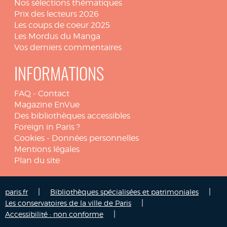
Nos sélections thématiques
Prix des lecteurs 2026
Les coups de coeur 2025
Les Mordus du Manga
Vos derniers commentaires
INFORMATIONS
FAQ
-
Contact
Magazine EnVue
Des bibliothèques accessibles
Foreign in Paris ?
Cookies
-
Données personnelles
Mentions légales
Plan du site
|
|
paris.fr
Bibliothèques spécialisées et patrimoniales
|
Les conservatoires de la ville de Paris
|
Accessibilité : non conforme