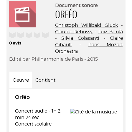
(Nouve
par
Document sonore
fenêtr
mail
ORFÉO
Christoph Willibald Gluck
-
Claude Debussy
-
Luiz Bonfá
/5
-
Silvia Colasanti
-
Claire
0
avis
Gibault
-
Paris Mozart
Orchestra
Edité par Philharmonie de Paris - 2015
Oeuvre
Contient
Orféo
Concert audio - 1h 2
min 24 sec
Concert scolaire