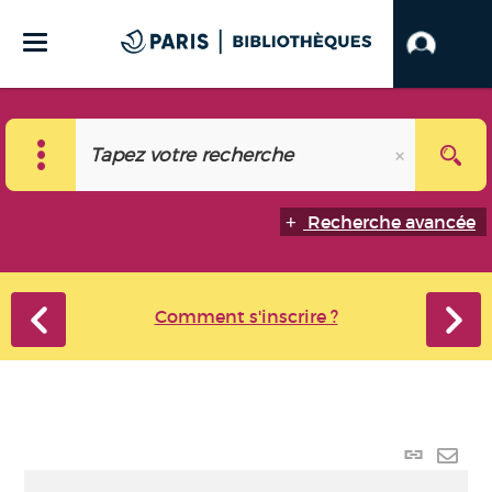
Recherche avancée
Comment s'inscrire ?
Lien
perma
Envo