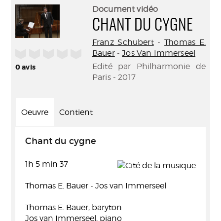
(Nouve
par
Document vidéo
fenêtr
mail
CHANT DU CYGNE
Franz Schubert
-
Thomas E.
/5
Bauer
-
Jos Van Immerseel
Edité par Philharmonie de
0
avis
Paris - 2017
Oeuvre
Contient
Chant du cygne
1h 5 min 37
Thomas E. Bauer - Jos van Immerseel
Thomas E. Bauer, baryton
Jos van Immerseel, piano