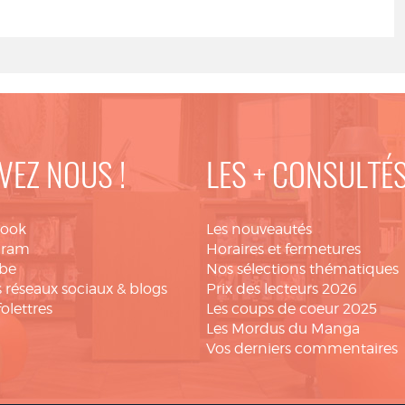
VEZ NOUS !
LES + CONSULTÉ
book
Les nouveautés
gram
Horaires et fermetures
be
Nos sélections thématiques
 réseaux sociaux & blogs
Prix des lecteurs 2026
folettres
Les coups de coeur 2025
Les Mordus du Manga
Vos derniers commentaires