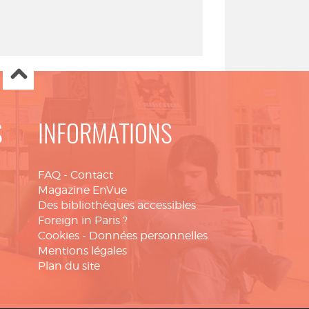
S
INFORMATIONS
FAQ
-
Contact
Magazine EnVue
Des bibliothèques accessibles
Foreign in Paris ?
Cookies
-
Données personnelles
Mentions légales
Plan du site