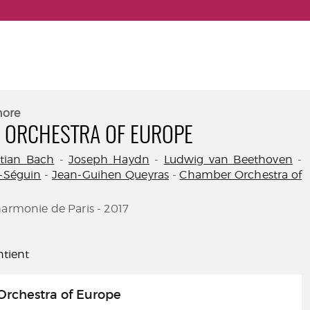
nore
 ORCHESTRA OF EUROPE
tian Bach
-
Joseph Haydn
-
Ludwig van Beethoven
-
-Séguin
-
Jean-Guihen Queyras
-
Chamber Orchestra of
harmonie de Paris - 2017
tient
rchestra of Europe