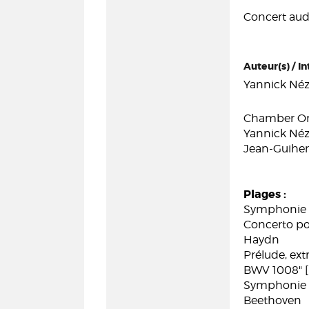
Concert audi
Auteur(s) / In
Yannick Néz
Chamber Orc
Yannick Néz
Jean-Guihen
Plages :
Symphonie n
Concerto pou
Haydn
Prélude, extr
BWV 1008" [
Symphonie no
Beethoven