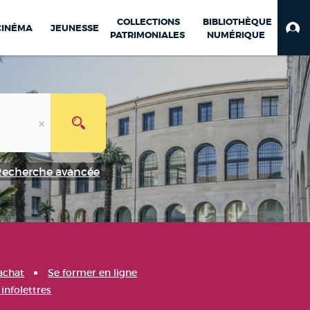
COLLECTIONS
BIBLIOTHÈQUE
CINÉMA
JEUNESSE
PATRIMONIALES
NUMÉRIQUE
Recherche avancée
achat
Se former en ligne
infolettres