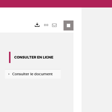
Lien
Exports
permanent
Envoyer
(Nouvelle
par
fenêtre)
mail
CONSULTER EN LIGNE
Consulter le document