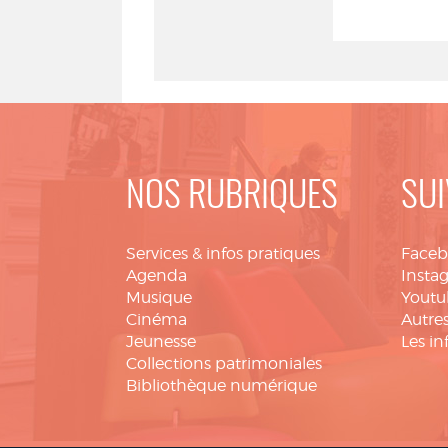
NOS RUBRIQUES
SUI
Services & infos pratiques
Face
Agenda
Insta
Musique
Youtu
Cinéma
Autres
Jeunesse
Les in
Collections patrimoniales
Bibliothèque numérique