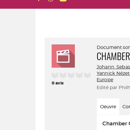
Document so
CHAMBER
Johann Sebas
Yannick Nézet
/5
Europe
0
avis
Edité par Phil
Oeuvre
Con
Chamber O