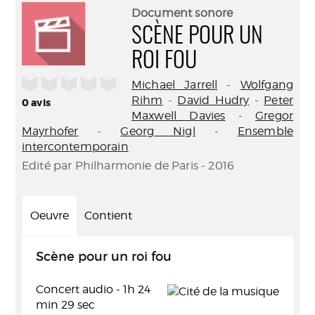
(Nouve
par
Document sonore
fenêtr
mail
SCÈNE POUR UN
ROI FOU
/5
Michael Jarrell
-
Wolfgang
Rihm
-
David Hudry
-
Peter
0
avis
Maxwell Davies
-
Gregor
Mayrhofer
-
Georg Nigl
-
Ensemble
intercontemporain
Edité par Philharmonie de Paris - 2016
Oeuvre
Contient
Scène pour un roi fou
Concert audio - 1h 24
min 29 sec