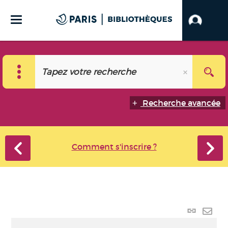
Recherche avancée
Comment s'inscrire ?
Lien
perma
Envo