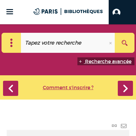
Recherche avancée
Comment s'inscrire ?
Lien
perma
Envo