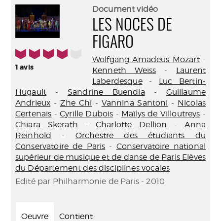
(Nouve
par
Document vidéo
fenêtr
mail
LES NOCES DE
FIGARO
4/5
Wolfgang Amadeus Mozart
-
1
avis
Kenneth Weiss
-
Laurent
Laberdesque
-
Luc Bertin-
Hugault
-
Sandrine Buendia
-
Guillaume
Andrieux
-
Zhe Chi
-
Vannina Santoni
-
Nicolas
Certenais
-
Cyrille Dubois
-
Maïlys de Villoutreys
-
Chiara Skerath
-
Charlotte Dellion
-
Anna
Reinhold
-
Orchestre des étudiants du
Conservatoire de Paris
-
Conservatoire national
supérieur de musique et de danse de Paris Elèves
du Département des disciplines vocales
Edité par Philharmonie de Paris - 2010
Oeuvre
Contient