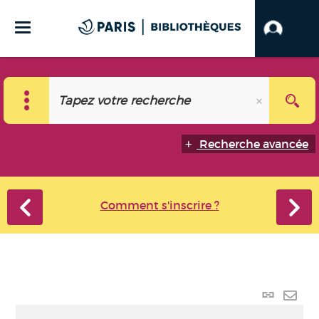
Recherche avancée
Comment s'inscrire ?
Lien
perma
Envo