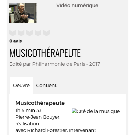
(Nouve
par
Vidéo numérique
fenêtr
mail
/5
0
avis
MUSICOTHÉRAPEUTE
Edité par Philharmonie de Paris - 2017
Oeuvre
Contient
Musicothérapeute
1h 5 min 33
Pierre-Jean Bouyer,
réalisation
avec Richard Forestier, intervenant