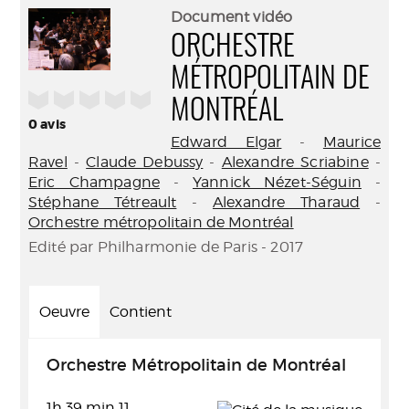
(Nouve
par
Document vidéo
fenêtr
mail
ORCHESTRE
MÉTROPOLITAIN DE
/5
MONTRÉAL
0
avis
Edward Elgar
-
Maurice
Ravel
-
Claude Debussy
-
Alexandre Scriabine
-
Eric Champagne
-
Yannick Nézet-Séguin
-
Stéphane Tétreault
-
Alexandre Tharaud
-
Orchestre métropolitain de Montréal
Edité par Philharmonie de Paris - 2017
Oeuvre
Contient
Orchestre Métropolitain de Montréal
1h 39 min 11