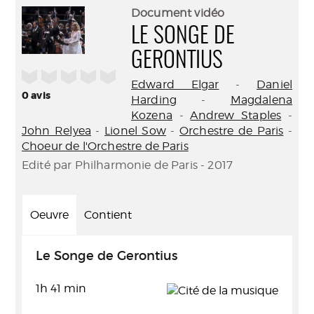
(Nouve
par
Document vidéo
fenêtr
mail
LE SONGE DE
GERONTIUS
/5
Edward Elgar
-
Daniel
0
avis
Harding
-
Magdalena
Kozena
-
Andrew Staples
-
John Relyea
-
Lionel Sow
-
Orchestre de Paris
-
Choeur de l'Orchestre de Paris
Edité par Philharmonie de Paris - 2017
Oeuvre
Contient
Le Songe de Gerontius
1h 41 min