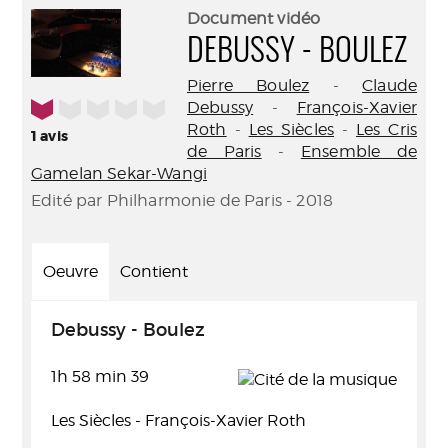
(Nouve
par
Document vidéo
fenêtr
mail
DEBUSSY - BOULEZ
Pierre Boulez
-
Claude
1/5
Debussy
-
François-Xavier
Roth
-
Les Siècles
-
Les Cris
1
avis
de Paris
-
Ensemble de
Gamelan Sekar-Wangi
Edité par Philharmonie de Paris - 2018
Oeuvre
Contient
Debussy - Boulez
1h 58 min 39
Les Siècles - François-Xavier Roth