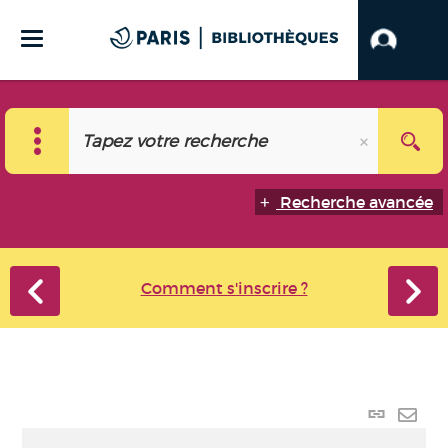
Recherche avancée
Comment s'inscrire ?
Lien
perma
Envo