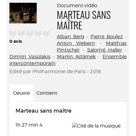
(Nouve
par
Document vidéo
fenêtr
mail
MARTEAU SANS
MAÎTRE
/5
Alban Berg
-
Pierre Boulez
-
0
avis
Anton Webern
-
Matthias
Pintscher
-
Salomé Haller
-
Dimitri Vassilakis
-
Martin Adámek
-
Ensemble
intercontemporain
Edité par Philharmonie de Paris - 2018
Oeuvre
Contient
Marteau sans maître
1h 27 min 4