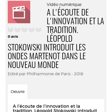
(Nouve
par
Vidéo numérique
fenêtr
mail
A L'ÉCOUTE DE
L'INNOVATION ET LA
/5
TRADITION.
0
avis
LÉOPOLD
STOKOWSKI INTRODUIT LES
ONDES MARTENOT DANS LE
NOUVEAU MONDE
Edité par Philharmonie de Paris - 2018
Oeuvre
A l'écoute de l'innovation et la
tradition. Léopold Stokowski introduit