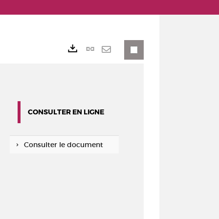
Lien
Exports
permanent
Envoyer
(Nouvelle
par
fenêtre)
mail
CONSULTER EN LIGNE
Consulter le document