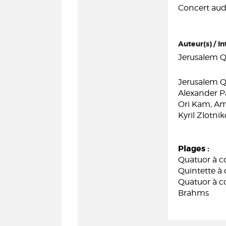
Concert audi
Auteur(s) / In
Jerusalem Q
Jerusalem Q
Alexander Pa
Ori Kam, Ami
Kyril Zlotnik
Plages :
Quatuor à c
Quintette à
Quatuor à c
Brahms