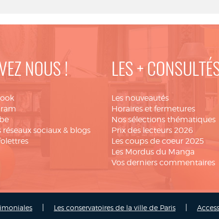
VEZ NOUS !
LES + CONSULTÉ
book
Les nouveautés
gram
Horaires et fermetures
be
Nos sélections thématiques
 réseaux sociaux & blogs
Prix des lecteurs 2026
folettres
Les coups de coeur 2025
Les Mordus du Manga
Vos derniers commentaires
|
|
rimoniales
Les conservatoires de la ville de Paris
Access