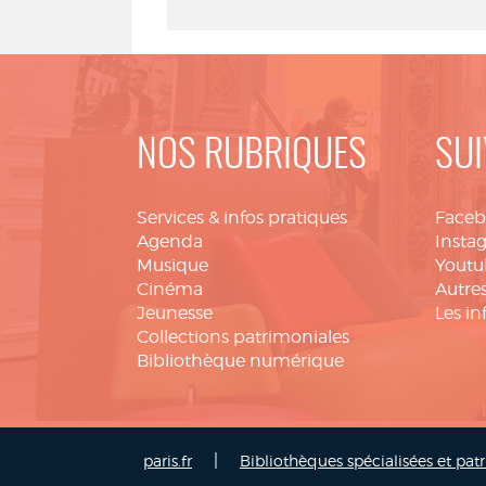
NOS RUBRIQUES
SUI
Services & infos pratiques
Face
Agenda
Insta
Musique
Youtu
Cinéma
Autres
Jeunesse
Les in
Collections patrimoniales
Bibliothèque numérique
|
paris.fr
Bibliothèques spécialisées et pat