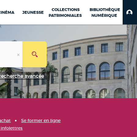
COLLECTIONS
BIBLIOTHÈQUE
CINÉMA
JEUNESSE
PATRIMONIALES
NUMÉRIQUE
Recherche avancée
achat
Se former en ligne
infolettres