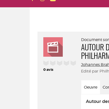
Document so
AUTOUR D
PHILHARM
/5
Johannes Bra
0
avis
Edité par Phil
Oeuvre
Con
Autour des