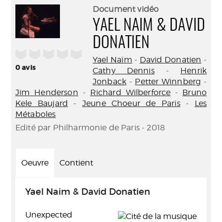
(Nouve
par
Document vidéo
fenêtr
mail
YAEL NAIM & DAVID
DONATIEN
/5
Yael Naïm
-
David Donatien
-
0
avis
Cathy Dennis
-
Henrik
Jonback
-
Petter Winnberg
-
Jim Henderson
-
Richard Wilberforce
-
Bruno
Kele Baujard
-
Jeune Choeur de Paris
-
Les
Métaboles
Edité par Philharmonie de Paris - 2018
Oeuvre
Contient
Yael Naim & David Donatien
Unexpected