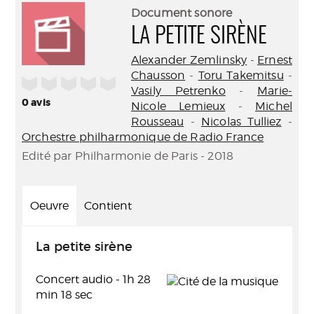
(Nouve
par
Document sonore
fenêtr
mail
LA PETITE SIRÈNE
Alexander Zemlinsky
-
Ernest
Chausson
-
Toru Takemitsu
-
/5
Vasily Petrenko
-
Marie-
0
avis
Nicole Lemieux
-
Michel
Rousseau
-
Nicolas Tulliez
-
Orchestre philharmonique de Radio France
Edité par Philharmonie de Paris - 2018
Oeuvre
Contient
La petite sirène
Concert audio - 1h 28
min 18 sec