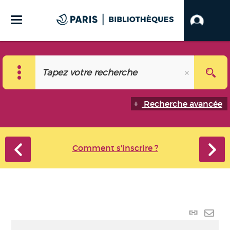
Recherche avancée
Comment s'inscrire ?
Lien
perma
Envo