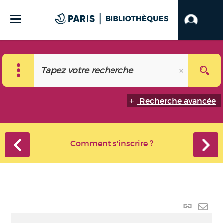
Recherche avancée
Comment s'inscrire ?
Lien
perma
Envo