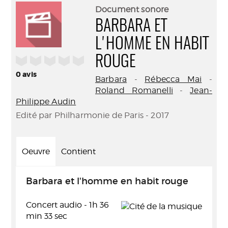
(Nouve
par
Document sonore
fenêtr
mail
BARBARA ET
L'HOMME EN HABIT
/5
ROUGE
0
avis
Barbara
-
Rébecca Mai
-
Roland Romanelli
-
Jean-
Philippe Audin
Edité par Philharmonie de Paris - 2017
Oeuvre
Contient
Barbara et l'homme en habit rouge
Concert audio - 1h 36
min 33 sec