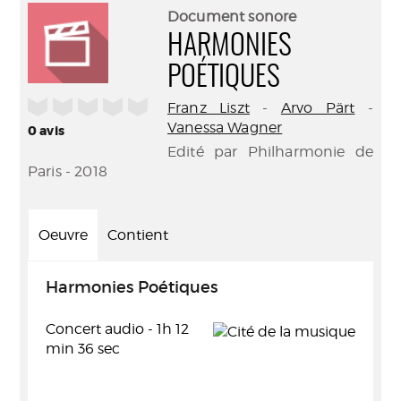
(Nouve
par
Document sonore
fenêtr
mail
HARMONIES
POÉTIQUES
/5
Franz Liszt
-
Arvo Pärt
-
Vanessa Wagner
0
avis
Edité par Philharmonie de
Paris - 2018
Oeuvre
Contient
Harmonies Poétiques
Concert audio - 1h 12
min 36 sec