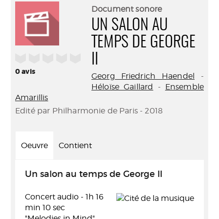
(Nouve
par
Document sonore
fenêtr
mail
UN SALON AU
TEMPS DE GEORGE
/5
II
0
avis
Georg Friedrich Haendel
-
Héloïse Gaillard
-
Ensemble
Amarillis
Edité par Philharmonie de Paris - 2018
Oeuvre
Contient
Un salon au temps de George II
Concert audio - 1h 16
min 10 sec
"Melodies in Mind"