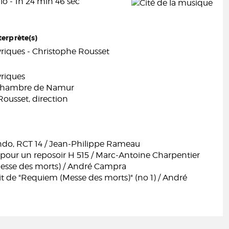
o - 1h 24 min 46 sec
terprète(s)
yriques - Christophe Rousset
yriques
chambre de Namur
ousset, direction
ndo, RCT 14 / Jean-Philippe Rameau
our un reposoir H 515 / Marc-Antoine Charpentier
sse des morts) / André Campra
rait de "Requiem (Messe des morts)" (no 1) / André