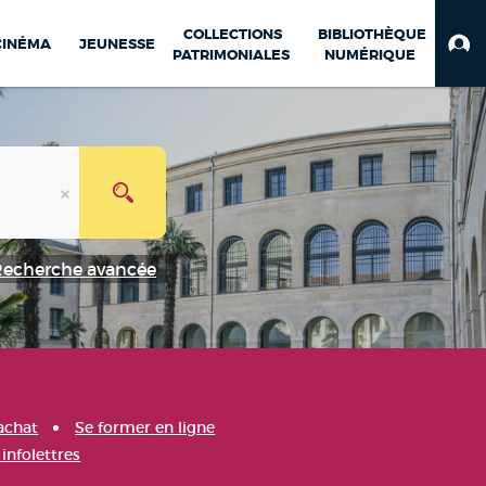
COLLECTIONS
BIBLIOTHÈQUE
CINÉMA
JEUNESSE
PATRIMONIALES
NUMÉRIQUE
Recherche avancée
achat
Se former en ligne
infolettres