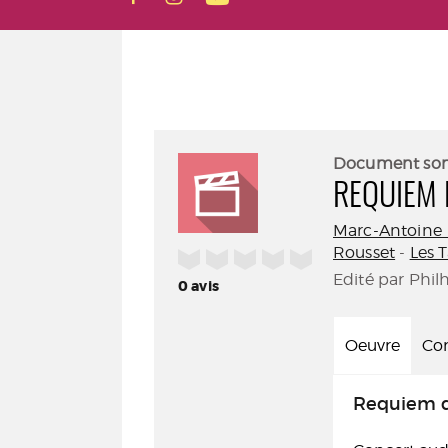
Document so
REQUIEM
Marc-Antoine
Rousset
-
Les T
/5
Edité par Phil
0
avis
Oeuvre
Con
Requiem 