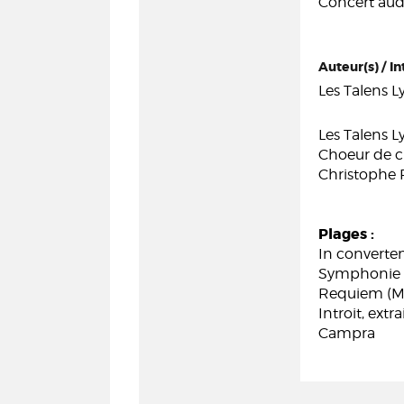
Concert audi
Auteur(s) / In
Les Talens L
Les Talens L
Choeur de 
Christophe R
Plages :
In converte
Symphonie p
Requiem (Me
Introit, ext
Campra