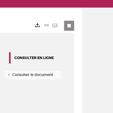
Lien
Exports
permanent
Envoyer
(Nouvelle
par
fenêtre)
mail
CONSULTER EN LIGNE
Consulter le document