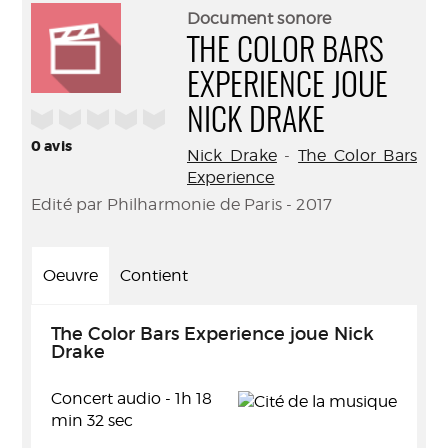
(Nouve
par
Document sonore
fenêtr
mail
THE COLOR BARS
EXPERIENCE JOUE
/5
NICK DRAKE
0
avis
Nick Drake
-
The Color Bars
Experience
Edité par Philharmonie de Paris - 2017
Oeuvre
Contient
The Color Bars Experience joue Nick
Drake
Concert audio - 1h 18
min 32 sec