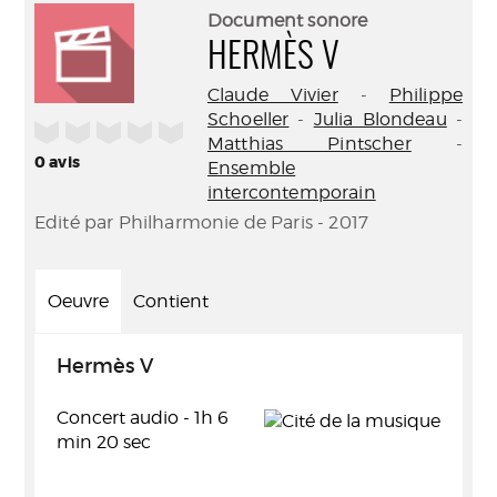
(Nouve
par
Document sonore
fenêtr
mail
HERMÈS V
Claude Vivier
-
Philippe
Schoeller
-
Julia Blondeau
-
/5
Matthias Pintscher
-
0
avis
Ensemble
intercontemporain
Edité par Philharmonie de Paris - 2017
Oeuvre
Contient
Hermès V
Concert audio - 1h 6
min 20 sec