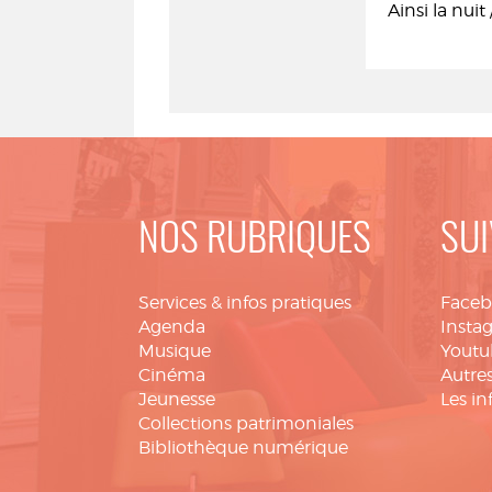
Ainsi la nuit
NOS RUBRIQUES
SUI
Services & infos pratiques
Face
Agenda
Insta
Musique
Youtu
Cinéma
Autres
Jeunesse
Les in
Collections patrimoniales
Bibliothèque numérique