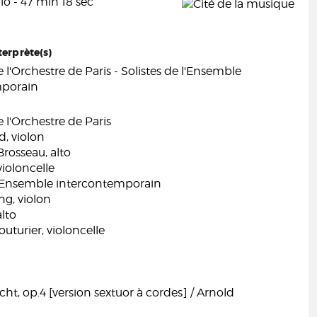
o - 47 min 18 sec
terprète(s)
 l'Orchestre de Paris - Solistes de l'Ensemble
mporain
 l'Orchestre de Paris
, violon
rosseau, alto
violoncelle
 l'Ensemble intercontemporain
g, violon
alto
outurier, violoncelle
cht, op.4 [version sextuor à cordes] / Arnold