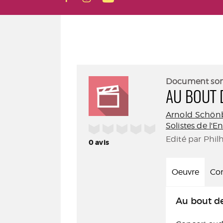
Document so
AU BOUT 
Arnold Schön
Solistes de l
/5
Edité par Phil
0
avis
Oeuvre
Con
Au bout de