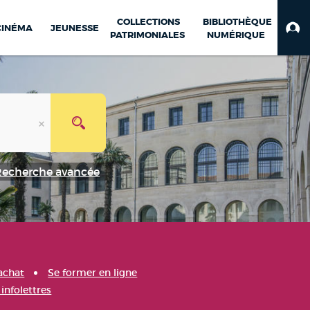
COLLECTIONS
BIBLIOTHÈQUE
CINÉMA
JEUNESSE
PATRIMONIALES
NUMÉRIQUE
Recherche avancée
achat
Se former en ligne
infolettres