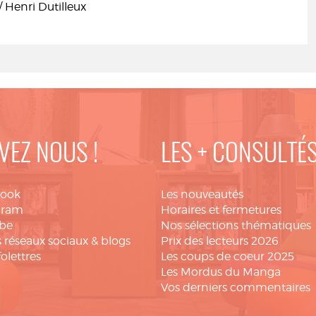
 / Henri Dutilleux
VEZ NOUS !
LES + CONSULTÉ
book
Les nouveautés
gram
Horaires et fermetures
be
Nos sélections thématiques
 réseaux sociaux & blogs
Prix des lecteurs 2026
folettres
Les coups de coeur 2025
Les Mordus du Manga
Vos derniers commentaires