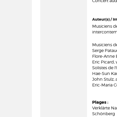
Concert audi
Auteur(s) / In
Musiciens de
interconte
Musiciens de
Serge Pataud
Flore-Anne B
Eric Picard, 
Solistes de
Hae-Sun Kan
John Stulz, 
Eric-Maria C
Plages :
Verklärte Na
Schönberg