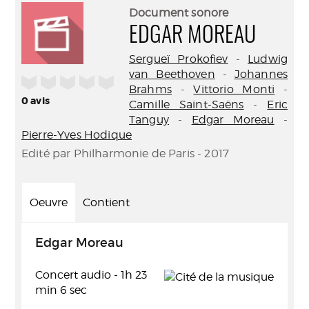
(Nouve
par
Document sonore
fenêtr
mail
EDGAR MOREAU
Sergueï Prokofiev
-
Ludwig
van Beethoven
-
Johannes
/5
Brahms
-
Vittorio Monti
-
0
avis
Camille Saint-Saëns
-
Eric
Tanguy
-
Edgar Moreau
-
Pierre-Yves Hodique
Edité par Philharmonie de Paris - 2017
Oeuvre
Contient
Edgar Moreau
Concert audio - 1h 23
min 6 sec