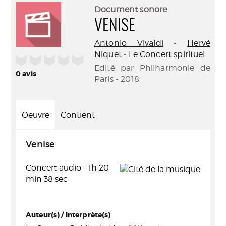
(Nouve
par
Document sonore
fenêtr
mail
VENISE
Antonio Vivaldi
-
Hervé
Niquet
-
Le Concert spirituel
/5
Edité par Philharmonie de
0
avis
Paris - 2018
Oeuvre
Contient
Venise
Concert audio - 1h 20
min 38 sec
Auteur(s) / Interprète(s)