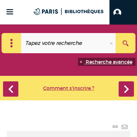
Recherche avancée
Comment s'inscrire ?
Lien
perma
Envo