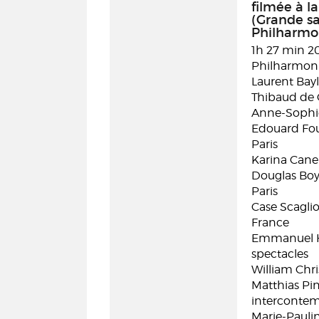
filmée à l
(Grande sa
Philharmon
1h 27 min 2
Philharmonie
Laurent Bayl
Thibaud de 
Anne-Sophie 
Edouard Four
Paris
Karina Canel
Douglas Boy
Paris
Case Scaglio
France
Emmanuel Ho
spectacles
William Chri
Matthias Pin
interconte
Marie-Paulin