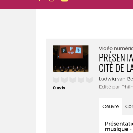
Vidéo numéri
PRÉSENTA
CITÉ DE 
Ludwig van B
/5
Edité par Phil
0
avis
Oeuvre
Con
Présentati
musique - 