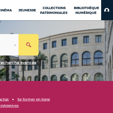
COLLECTIONS
BIBLIOTHÈQUE
CINÉMA
JEUNESSE
PATRIMONIALES
NUMÉRIQUE
Recherche avancée
achat
Se former en ligne
infolettres