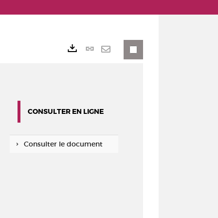
Lien
Exports
permanent
Envoyer
(Nouvelle
par
fenêtre)
mail
CONSULTER EN LIGNE
Consulter le document