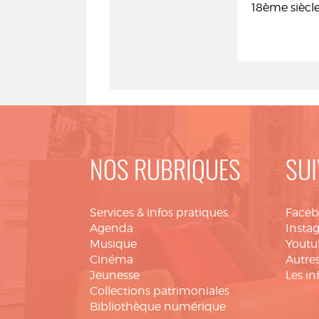
18ème siècl
NOS RUBRIQUES
SUI
Services & infos pratiques
Face
Agenda
Insta
Musique
Youtu
Cinéma
Autres
Jeunesse
Les in
Collections patrimoniales
Bibliothèque numérique