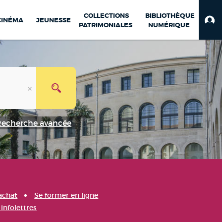
COLLECTIONS
BIBLIOTHÈQUE
CINÉMA
JEUNESSE
PATRIMONIALES
NUMÉRIQUE
Recherche avancée
achat
Se former en ligne
infolettres