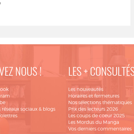
e
VEZ NOUS !
LES + CONSULTÉ
book
Les nouveautés
gram
Horaires et fermetures
be
Nos sélections thématiques
 réseaux sociaux & blogs
Prix des lecteurs 2026
folettres
Les coups de coeur 2025
Les Mordus du Manga
Vos derniers commentaires