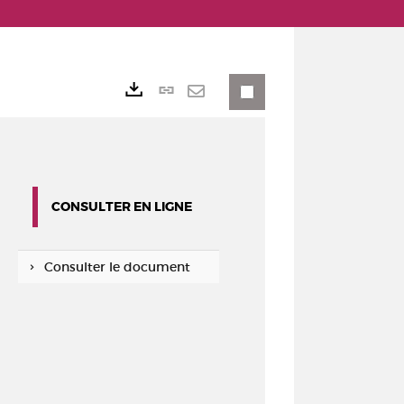
Lien
Exports
permanent
Envoyer
(Nouvelle
par
fenêtre)
mail
CONSULTER EN LIGNE
Consulter le document