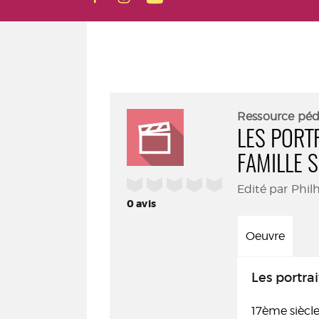
Ressource pé
LES PORT
FAMILLE 
/5
Edité par Phil
0
avis
Oeuvre
Les portrai
17ème siècl