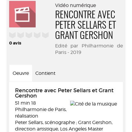
(Nouve
par
Vidéo numérique
fenêtr
mail
RENCONTRE AVEC
PETER SELLARS ET
/5
GRANT GERSHON
0
avis
Edité par Philharmonie de
Paris - 2019
Oeuvre
Contient
Rencontre avec Peter Sellars et Grant
Gershon
51 min 18
Philharmonie de Paris,
réalisation
Peter Sellars, scénographe ; Grant Gershon,
direction artistique, Los Angeles Master