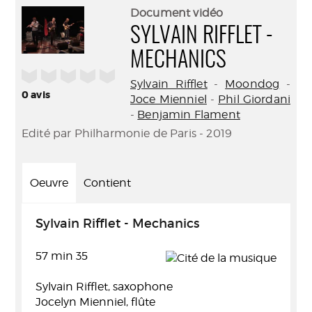
(Nouve
par
Document vidéo
fenêtr
mail
SYLVAIN RIFFLET -
MECHANICS
/5
Sylvain Rifflet
-
Moondog
-
0
avis
Joce Mienniel
-
Phil Giordani
-
Benjamin Flament
Edité par Philharmonie de Paris - 2019
Oeuvre
Contient
Sylvain Rifflet - Mechanics
57 min 35
Sylvain Rifflet, saxophone
Jocelyn Mienniel, flûte