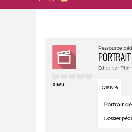
Ressource pé
PORTRAIT
Edité par Phil
/5
0
avis
Oeuvre
Portrait de
Dossier péd