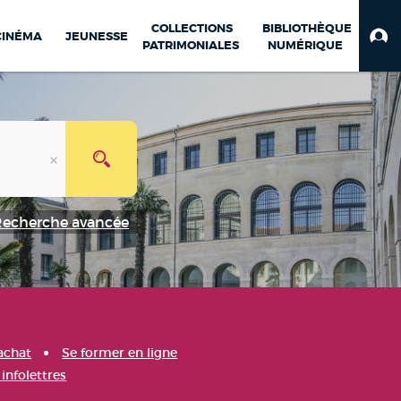
COLLECTIONS
BIBLIOTHÈQUE
CINÉMA
JEUNESSE
PATRIMONIALES
NUMÉRIQUE
Recherche avancée
achat
Se former en ligne
infolettres