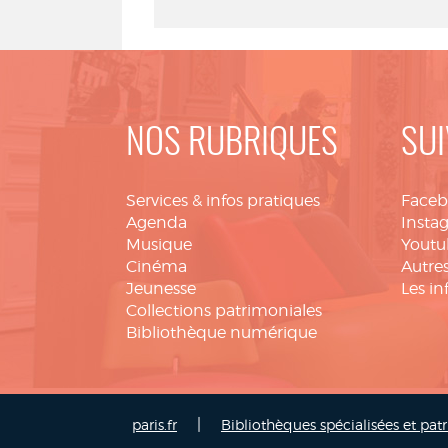
NOS RUBRIQUES
SUI
Services & infos pratiques
Face
Agenda
Insta
Musique
Youtu
Cinéma
Autres
Jeunesse
Les in
Collections patrimoniales
Bibliothèque numérique
|
paris.fr
Bibliothèques spécialisées et pat