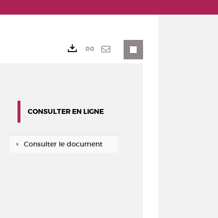
Lien
Exports
permanent
Envoyer
(Nouvelle
par
fenêtre)
mail
CONSULTER EN LIGNE
Consulter le document